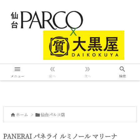




メニュー
前へ
次へ
検索
ホーム
>
仙台パルコ店


PANERAI パネライ ルミノール マリーナ