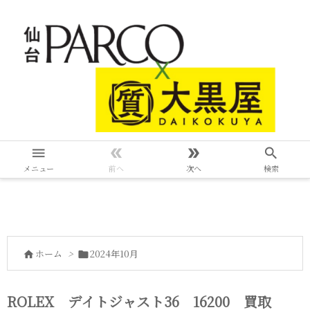




メニュー
前へ
次へ
検索
ホーム
>
2024年10月


ROLEX デイトジャスト36 16200 買取