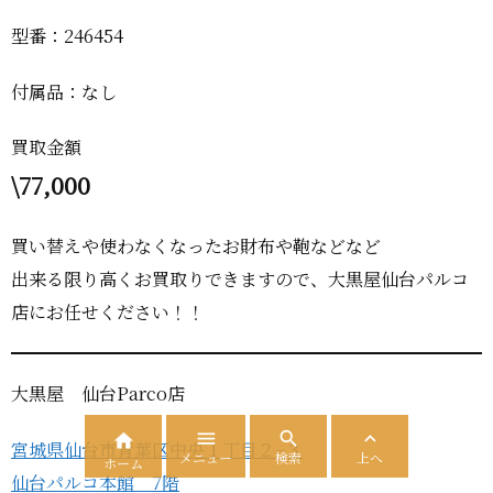
型番：246454
付属品：なし
買取金額
\77,000
買い替えや使わなくなったお財布や鞄などなど
出来る限り高くお買取りできますので、大黒屋仙台パルコ
店にお任せください！！
大黒屋 仙台Parco店




宮城県仙台市青葉区中央１丁目２−３
メニュー
検索
上へ
ホーム
仙台パルコ本館 7階