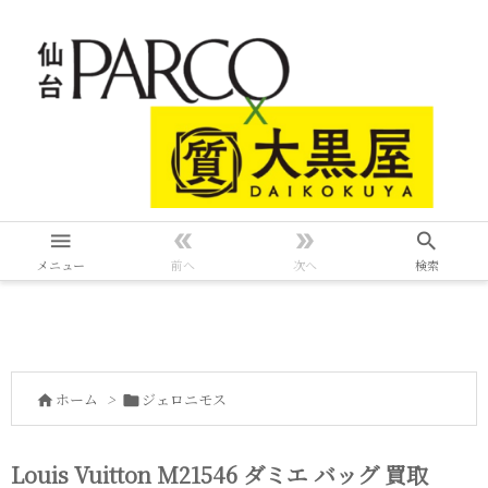




メニュー
前へ
次へ
検索
ホーム
>
ジェロニモス


Louis Vuitton M21546 ダミエ バッグ 買取