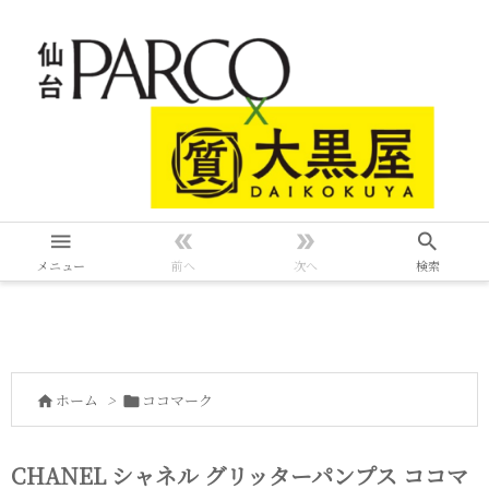




メニュー
前へ
次へ
検索
ホーム
>
ココマーク


CHANEL シャネル グリッターパンプス ココマ