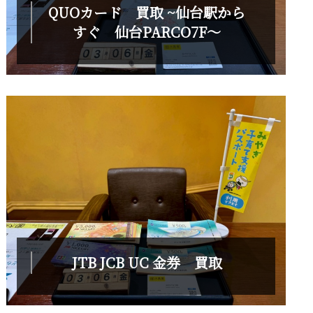
QUOカード 買取 ~仙台駅から
すぐ 仙台PARCO7F～
JTB JCB UC 金券 買取