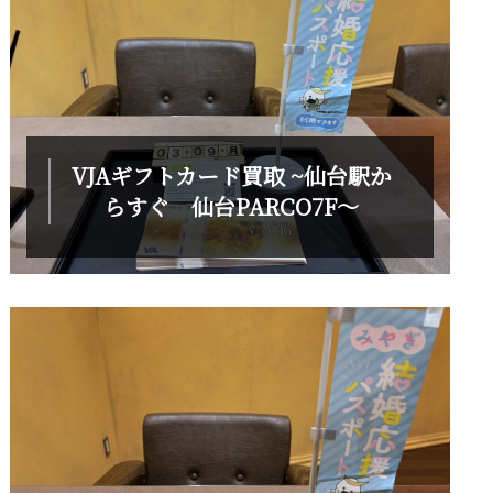
VJAギフトカード買取 ~仙台駅か
らすぐ 仙台PARCO7F～