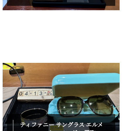
すぐ 仙台PARCO7F～
VJAギフトカード買取 ~仙台駅か
らすぐ 仙台PARCO7F～
ビール券 買取 ~仙台駅からす
ぐ 仙台PARCO7F~
ビール券 買取 ~仙台駅からす
ぐ 仙台PARCO7F~
VJAギフトカード買取 ~仙台駅か
らすぐ 仙台PARCO7F～
ティファニー サングラス エルメ