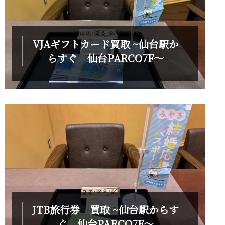
VJAギフトカード買取 ~仙台駅か
らすぐ 仙台PARCO7F～
JTB旅行券 買取 ~仙台駅からす
ぐ 仙台PARCO7F～