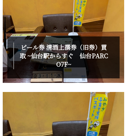
ビール券 清酒上撰券（旧券）買
取 ~仙台駅からすぐ 仙台PARC
O7F~