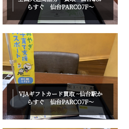
らすぐ 仙台PARCO7F～
VJAギフトカード買取 ~仙台駅か
らすぐ 仙台PARCO7F～