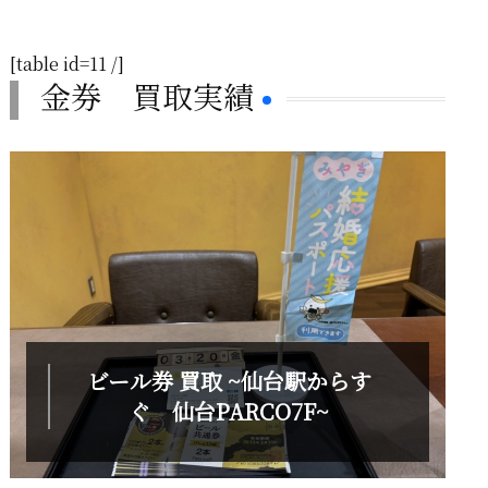
[table id=11 /]
金券 買取実績
ビール券 買取 ~仙台駅からす
ぐ 仙台PARCO7F~