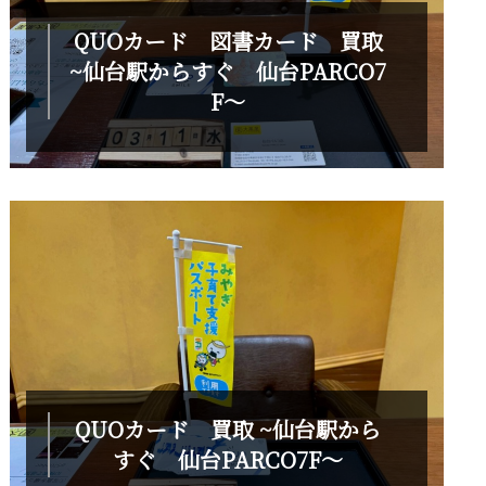
QUOカード 図書カード 買取
~仙台駅からすぐ 仙台PARCO7
F～
QUOカード 買取 ~仙台駅から
すぐ 仙台PARCO7F～