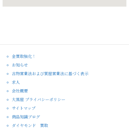
金買取強化！
お知らせ
古物営業法および質屋営業法に基づく表示
求人
会社概要
大黒屋 プライバシーポリシー
サイトマップ
商品知識ブログ
ダイヤモンド 買取