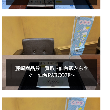
藤崎商品券 買取 ~仙台駅からす
ぐ 仙台PARCO7F～