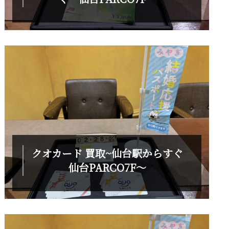
クオカード 買取~仙台駅からすぐ
仙台PARCO7F～