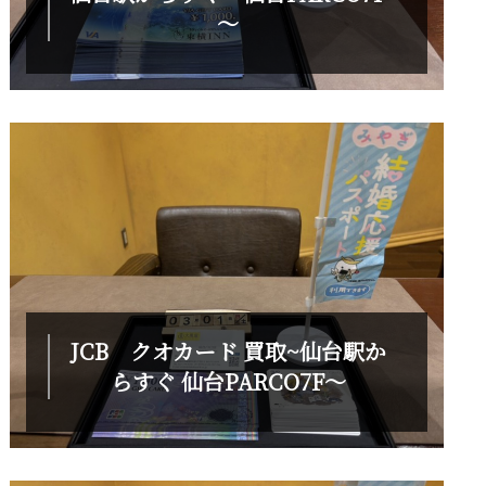
～
JCB クオカード 買取~仙台駅か
らすぐ 仙台PARCO7F～