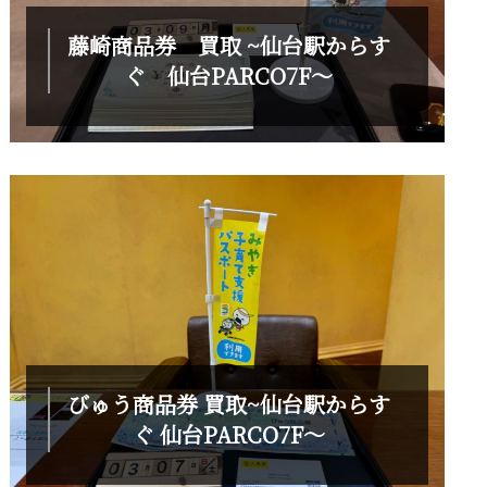
藤崎商品券 買取 ~仙台駅からす
ぐ 仙台PARCO7F～
びゅう商品券 買取~仙台駅からす
ぐ 仙台PARCO7F～