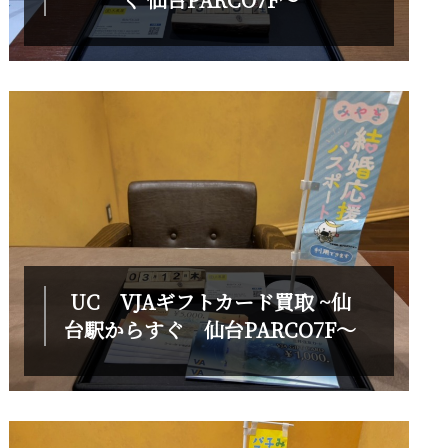
UC VJAギフトカード買取 ~仙
台駅からすぐ 仙台PARCO7F～