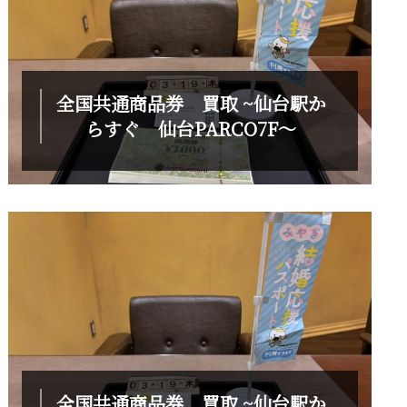
全国共通商品券 買取 ~仙台駅か
らすぐ 仙台PARCO7F～
全国共通商品券 買取 ~仙台駅か