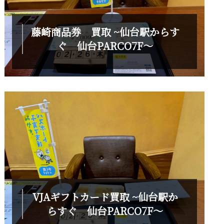
藤崎商品券 買取 ~仙台駅からす
ぐ 仙台PARCO7F～
VJAギフトカード買取 ~仙台駅か
らすぐ 仙台PARCO7F～
ヨドバシ商品券 買取~仙台駅から