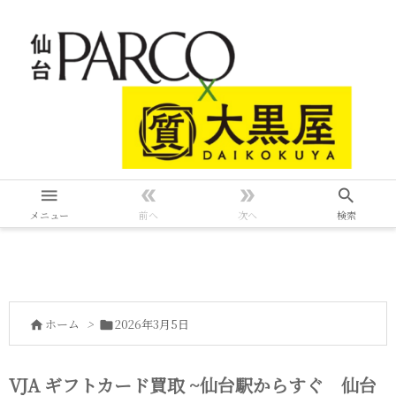




メニュー
前へ
次へ
検索
ホーム
>
2026年3月5日


VJA ギフトカード買取 ~仙台駅からすぐ 仙台