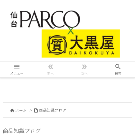




メニュー
前へ
次へ
検索
ホーム
>
商品知識ブログ


商品知識ブログ