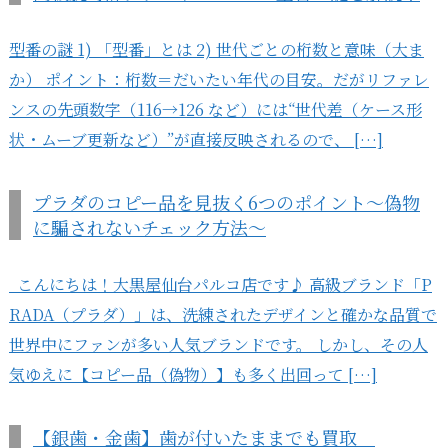
型番の謎 1) 「型番」とは 2) 世代ごとの桁数と意味（大ま
か） ポイント：桁数＝だいたい年代の目安。だがリファレ
ンスの先頭数字（116→126 など）には“世代差（ケース形
状・ムーブ更新など）”が直接反映されるので、 […]
プラダのコピー品を見抜く6つのポイント～偽物
に騙されないチェック方法～
こんにちは！大黒屋仙台パルコ店です♪ 高級ブランド「P
RADA（プラダ）」は、洗練されたデザインと確かな品質で
世界中にファンが多い人気ブランドです。 しかし、その人
気ゆえに【コピー品（偽物）】も多く出回って […]
【銀歯・金歯】歯が付いたままでも買取