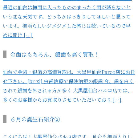
最近の仙台は梅雨に入ったもののまったく雨が降らないと
いう変な天気です。どっちかはっきりしてほしいと思って
います。梅雨らしいジメジメした感じは続いているので早
めに開け […]
金歯はもちろん、銀歯も高く買取！
仙台で金歯・銀歯の高価買取は、大黒屋仙台Parco店にお任
せ下さい。[br-xl] 虫歯治療で保険治療の銀歯 今、歯を白く
されて銀歯を外される方が多く 大黒屋仙台パルコ店では、
多くのお客様からお買取りさせていただいており […]
６月の誕生石紹介②
こんにちは！大黒屋仙台パルコ店です。 仙台も梅雨入りし