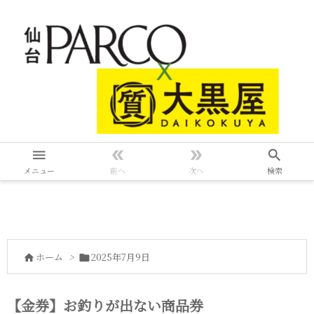




メニュー
前へ
次へ
検索
ホーム
>
2025年7月9日


【金券】お釣りが出ない商品券