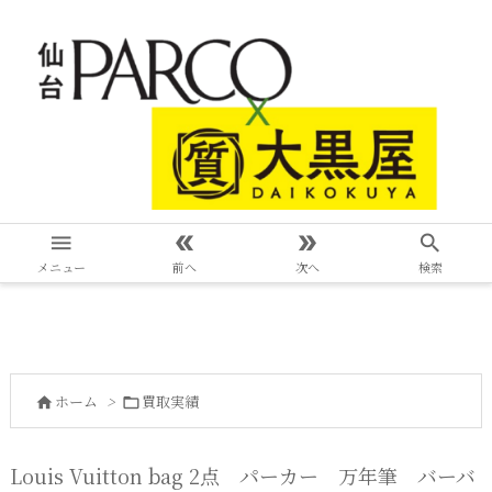




メニュー
前へ
次へ
検索
ホーム
>
買取実績


Louis Vuitton bag 2点 パーカー 万年筆 バーバ