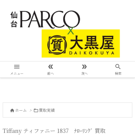




メニュー
前へ
次へ
検索
ホーム
>
買取実績


Tiffany ティファニー 1837 ﾅﾛｰﾘﾝｸﾞ 買取