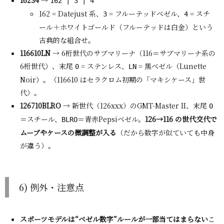
16234
→
162 | 3 | 4
162 = Datejust 系、
= フルーテッドベゼル、
= スチ
3
4
ール＋ホワイトゴールド（フルーテッドは白金）という
古典的な組合せ。
116610LN
→ 6桁世代のサブマリーナ（116＝サブマリーナ系の
6桁世代）、末尾
= ステンレス、
= 黒ベゼル（Lunette
0
LN
Noir）。（116610 はセラクロム初期の「マキシケース」世
代）。
126710BLRO
→ 新世代（126xxx）のGMT-Master II、末尾
0
＝スチール、
＝青赤Pepsiベゼル。
126→116 の世代交代で
BLRO
ムーブやケースの微調整が入る
（だから数字が似ていても中身
が違う）。
6) 例外・注意点
スポーツモデルは“ベゼル数字”ルールが一部当てはまらない
こ