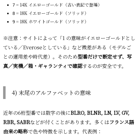
= 14K イエローゴールド（古い表記で登場）
7
= 18K イエローゴールド（ソリッド）
8
= 18K ホワイトゴールド（ソリッド）
9
※注意：サイトによって「1 の意味がイエローゴールドとし
ている／Everoseとしている」など微差がある（モデルご
との運用差や時代差）。そのため
型番だけで断定せず、写
真／実機／箱・ギャランティで確認
するのが安全です。
4) 末尾のアルファベットの意味
近年の6桁型番では数字の後に
BLRO, BLNR, LN, LV, GV,
RBR, SABR
などが付くことがあります。多くは
フランス語
由来の略称
で色や特徴を示します。代表例：