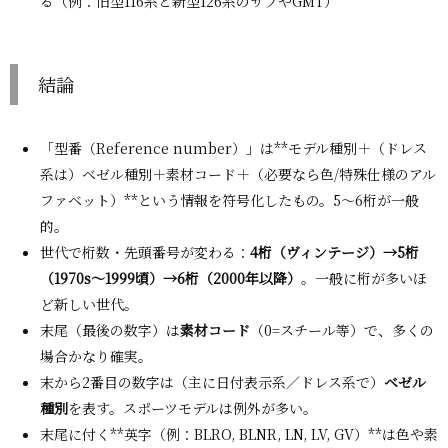
る（例：旧型116系と新型126系のサブやGMT）
結論
「型番（Reference number）」は**モデル種別＋（ドレス
系は）ベゼル種別＋素材コード＋（必要なら色/特殊仕様のアル
ファベット）**という情報を符号化したもの。5〜6桁が一般
的。
世代で桁数・先頭番号が変わる：
4桁（ヴィンテージ）→5桁
（1970s〜1999頃）→6桁（2000年以降）
。一般に桁が多いほ
ど新しい世代。
末尾（最後の数字）は
素材コード
（0=スチール等）で、多くの
場合かなり確実。
末から2番目の数字は（主に日付表示系／ドレス系で）
ベゼル
種別
を表す。スポーツモデルは例外が多い。
末尾に付く**英字（例：BLRO, BLNR, LN, LV, GV）**は色や素