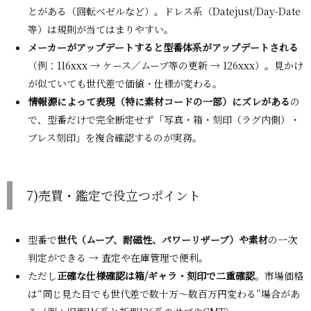
とがある（回転ベゼルなど）。ドレス系（Datejust/Day-Date
等）は規則が当てはまりやすい。
メーカーがアップデートすると型番体系がアップデートされる
（例：116xxx → ケース／ムーブ等の更新 → 126xxx）。見かけ
が似ていても世代差で価値・仕様が変わる。
情報源によって表現（特に素材コードの一部）にズレがある
の
で、型番だけで完全断定せず「写真・箱・刻印（ラグ内側）・
ブレス刻印」を複合確認するのが実務。
7)売買・鑑定で役立つポイント
型番で
世代（ムーブ、耐磁性、パワーリザーブ）や素材
の一次
判定ができる → 査定や在庫管理で便利。
ただし
正確な仕様確認は箱/ギャラ・刻印で二重確認
。市場価格
は“同じ見た目でも世代差で数十万〜数百万円変わる”場合があ