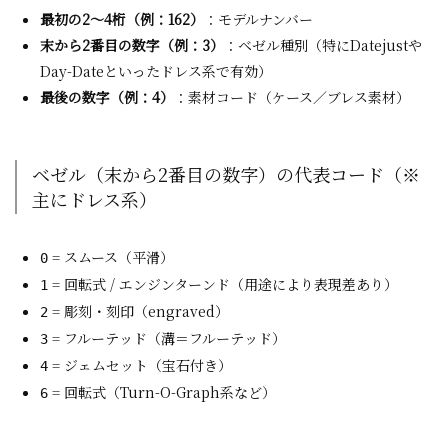
最初の2〜4桁（例：162）
：モデルナンバー
末から2番目の数字（例：3）
：ベゼル種別（特にDatejustや
Day-Dateといったドレス系で有効）
最後の数字（例：4）
：素材コード（ケース／ブレス素材）
ベゼル（末から2番目の数字）の代表コード（※
主にドレス系）
= スムース（平滑）
0
= 回転式 / エンジンターンド（用途により表現差あり）
1
= 彫刻・刻印（engraved）
2
= フルーテッド（溝＝フルーテッド）
3
= ジェムセット（宝石付き）
4
= 回転式（Turn-O-Graph系など）
6