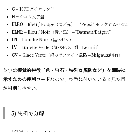
G
= 10PDダイヤモンド
N
= シェル文字盤
BLRO
= Bleu / Rouge（青／赤）＝“Pepsi” セラクロムベゼル
BLNR
= Bleu / Noir（青／黒）＝“Batman/Batgirl”
LN
= Lunette Noir（黒ベゼル）
LV
= Lunette Verte（緑ベゼル、例：Kermit）
GV
= Glace Verte（緑のサファイア風防＝Milgauss特有）
英字は
視覚的特徴（色・宝石・特別な風防など）を即時に
示すための便利コード
なので、型番に付いていると見た目
が判別しやすい。
5) 実例で分解