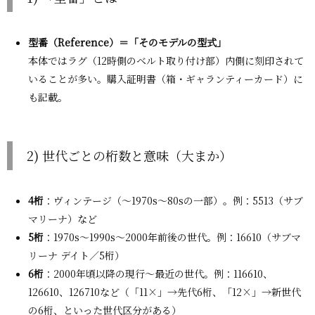
型番（Reference）＝「そのモデルの型式」
本体ではラグ（12時側のベルト取り付け部）内側に刻印されて
いることが多い。購入証明書（箱・ギャランティーカード）に
も記載。
2) 世代ごとの桁数と意味（大まか）
4桁
：ヴィンテージ（〜1970s〜80sの一部）。例：5513（サブ
マリーナ）など
5桁
：1970s〜1990s〜2000年前後の世代。例：16610（サブマ
リーナ デイト／5桁）
6桁
：2000年頃以降の現行〜最近の世代。例：116610、
126610、126710など（「11×」→先代6桁、「12×」→新世代
の6桁、といった世代区分がある）