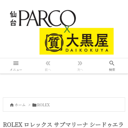




メニュー
前へ
次へ
検索
ホーム
>
ROLEX


ROLEX ロレックス サブマリーナ シードゥエラ