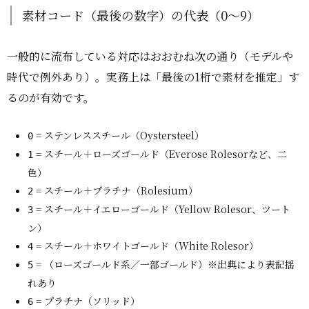
素材コード（最後の数字）の代表（0〜9）
一般的に流布している対応はおおむね次の通り（モデルや
時代で例外あり）。実務上は「最後の1桁で素材を推定」す
るのが有効です。
= ステンレススチール（Oystersteel）
0
= スチール＋ローズゴールド（Everose Rolesorなど、二
1
色）
= スチール＋プラチナ（Rolesium）
2
= スチール＋イエローゴールド（Yellow Rolesor、ツート
3
ン）
= スチール＋ホワイトゴールド（White Rolesor）
4
= （ローズゴールド系／一部ゴールド）※出典により表記揺
5
れあり
= プラチナ（ソリッド）
6