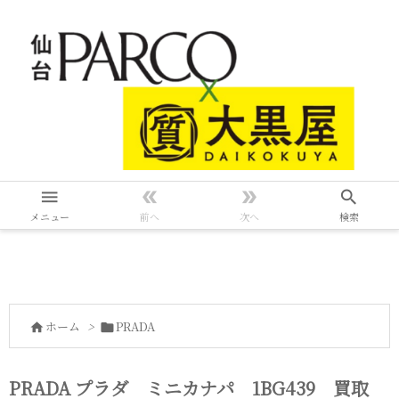




メニュー
前へ
次へ
検索
ホーム
>
PRADA


PRADA プラダ ミニカナパ 1BG439 買取