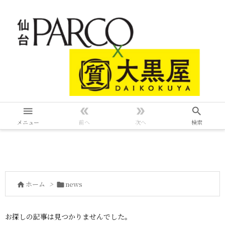




メニュー
前へ
次へ
検索
ホーム
>
news


お探しの記事は見つかりませんでした。