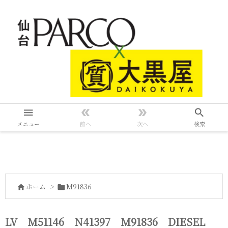




メニュー
前へ
次へ
検索
ホーム
>
M91836


LV M51146 N41397 M91836 DIESEL