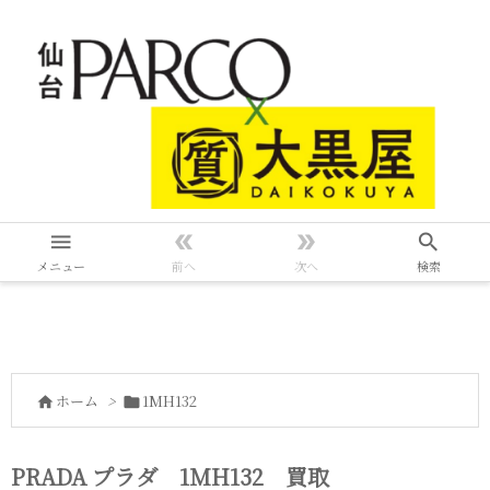




メニュー
前へ
次へ
検索
ホーム
>
1MH132


PRADA プラダ 1MH132 買取