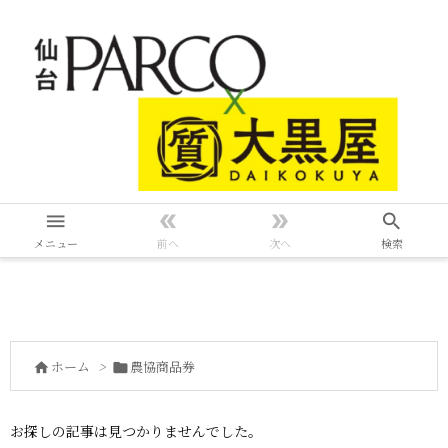




メニュー
前へ
次へ
検索
ホーム
>
農協商品券


お探しの記事は見つかりませんでした。