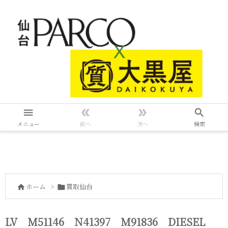




メニュー
前へ
次へ
検索
ホーム
>
買取仙台


LV M51146 N41397 M91836 DIESEL