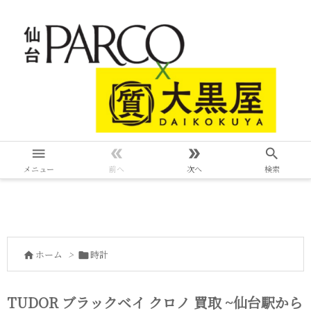




メニュー
前へ
次へ
検索
ホーム
>
時計


TUDOR ブラックベイ クロノ 買取 ~仙台駅から