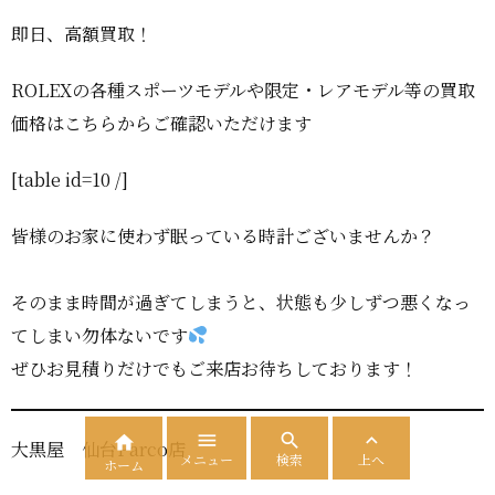
即日、高額買取！
ROLEXの各種スポーツモデルや限定・レアモデル等の買取
価格はこちらからご確認いただけます
[table id=10 /]
皆様のお家に使わず眠っている時計ございませんか？
そのまま時間が過ぎてしまうと、状態も少しずつ悪くなっ
てしまい勿体ないです
ぜひお見積りだけでもご来店お待ちしております！




大黒屋 仙台Parco店
メニュー
検索
上へ
ホーム