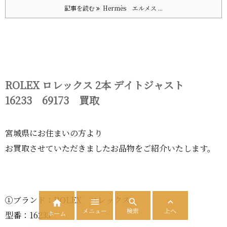
記事を読む
Hermès エルメス ...
ROLEX ロレックス 2本 デイトジャスト
16233 69173 買取
宮城県にお住まいの方より
お買取させていただきましたお品物をご紹介いたします。
①ブランド：ROLEX ロレックス




メニュー
検索
上へ
ホーム
型番：16233