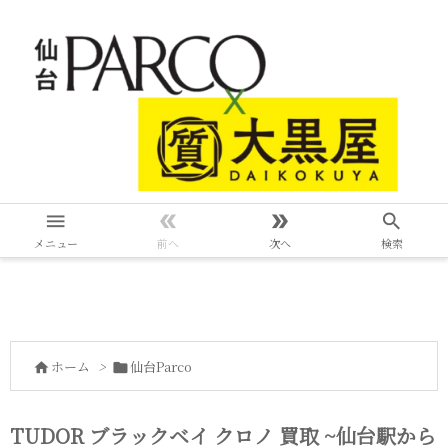




メニュー
前へ
次へ
検索
ホーム
>
仙台Parco


TUDOR ブラックベイ クロノ 買取 ~仙台駅から