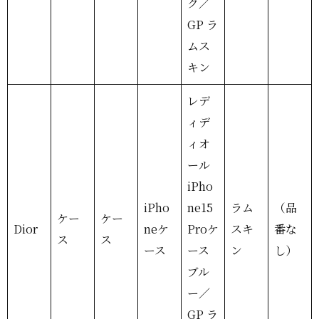
ク／
GP ラ
ムス
キン
レデ
ィデ
ィオ
ール
iPho
iPho
ne15
ラム
（品
ケー
ケー
Dior
neケ
Proケ
スキ
番な
ス
ス
ース
ース
ン
し）
ブル
ー／
GP ラ