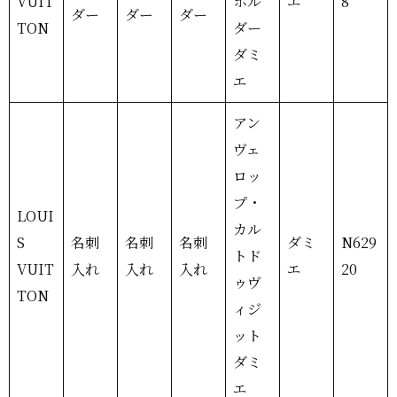
VUIT
ホル
エ
8
ダー
ダー
ダー
TON
ダー
ダミ
エ
アン
ヴェ
ロッ
プ・
LOUI
カル
S
名刺
名刺
名刺
ダミ
N629
トド
VUIT
入れ
入れ
入れ
エ
20
ゥヴ
TON
ィジ
ット
ダミ
エ