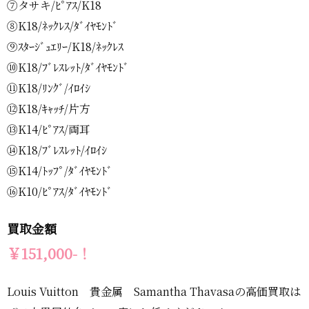
⑦タサキ/ﾋﾟｱｽ/K18
⑧K18/ﾈｯｸﾚｽ/ﾀﾞｲﾔﾓﾝﾄﾞ
⑨ｽﾀｰｼﾞｭｴﾘｰ/K18/ﾈｯｸﾚｽ
⑩K18/ﾌﾞﾚｽﾚｯﾄ/ﾀﾞｲﾔﾓﾝﾄﾞ
⑪K18/ﾘﾝｸﾞ/ｲﾛｲｼ
⑫K18/ｷｬｯﾁ/片方
⑬K14/ﾋﾟｱｽ/両耳
⑭K18/ﾌﾞﾚｽﾚｯﾄ/ｲﾛｲｼ
⑮K14/ﾄｯﾌﾟ/ﾀﾞｲﾔﾓﾝﾄﾞ
⑯K10/ﾋﾟｱｽ/ﾀﾞｲﾔﾓﾝﾄﾞ
買取金額
￥151,000-！
Louis Vuitton 貴金属 Samantha Thavasaの高価買取は