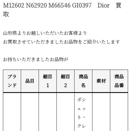
M12602 N62920 M66546 GI0397 Dior 買
取
山形県よりお越しいただいたお客様より
お買取させていただきましたお品物をご紹介いたします
お持ちいただきましたお品物が
ブラ
細目
細目
商品
商品
品目
素材
ンド
１
２
名
品番
ポシ
ェッ
ト・
クレ