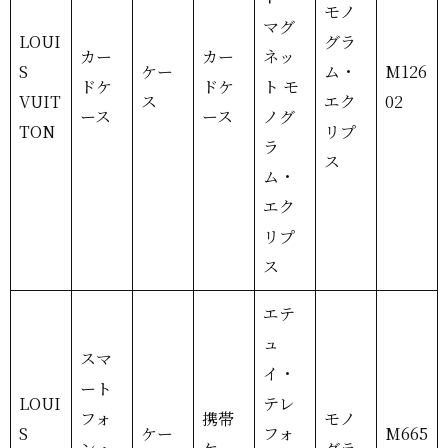
モノ
マグ
LOUI
グラ
カー
カー
ネッ
S
ケー
ム・
M126
ドケ
ドケ
ト モ
VUIT
ス
エク
02
ース
ース
ノグ
TON
リプ
ラ
ス
ム・
エク
リプ
ス
エテ
ュ
スマ
イ・
ート
LOUI
テレ
フォ
携帯
モノ
S
ケー
フォ
M665