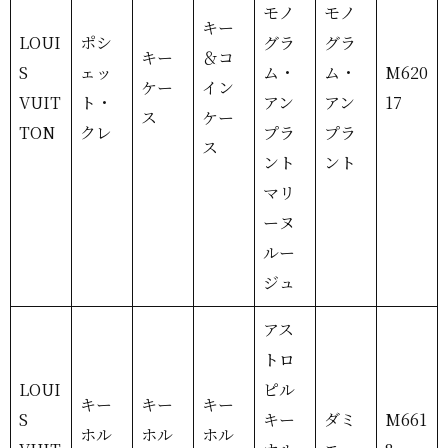
モノ
モノ
キー
LOUI
ポシ
グラ
グラ
キー
＆コ
S
ェッ
ム・
ム・
M620
ケー
イン
VUIT
ト・
アン
アン
17
ス
ケー
TON
クレ
プラ
プラ
ス
ント
ント
マリ
ーヌ
ルー
ジュ
アス
トロ
LOUI
ピル
キー
キー
キー
S
キー
ダミ
M661
ホル
ホル
ホル