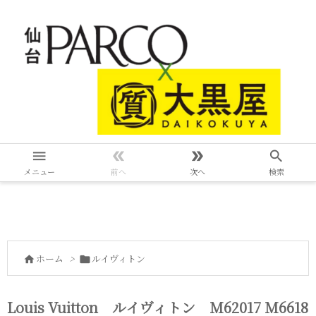




メニュー
前へ
次へ
検索
ホーム
>
ルイヴィトン


Louis Vuitton ルイヴィトン M62017 M6618