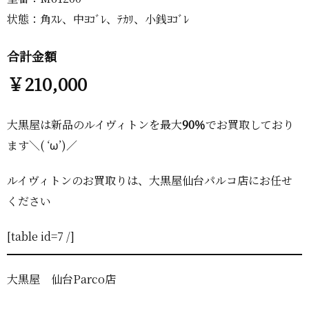
状態：角ｽﾚ、中ﾖｺﾞﾚ、ﾃｶﾘ、小銭ﾖｺﾞﾚ
合計金額
￥210,000
大黒屋は新品のルイヴィトンを最大
90％
でお買取しており
ます＼( ‘ω’)／
ルイヴィトンのお買取りは、大黒屋仙台パルコ店にお任せ
ください
[table id=7 /]
大黒屋 仙台Parco店