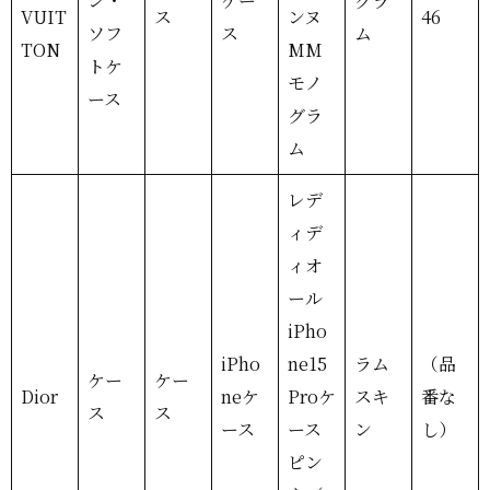
ン・
ケー
グラ
VUIT
ス
ンヌ
46
ソフ
ス
ム
TON
MM
トケ
モノ
ース
グラ
ム
レデ
ィデ
ィオ
ール
iPho
iPho
ne15
ラム
（品
ケー
ケー
Dior
neケ
Proケ
スキ
番な
ス
ス
ース
ース
ン
し）
ピン