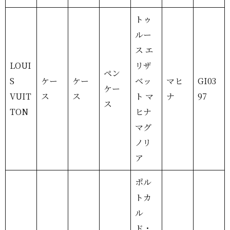
トゥ
ルー
ス エ
LOUI
リザ
ペン
S
ケー
ケー
ベッ
マヒ
GI03
ケー
VUIT
ス
ス
ト マ
ナ
97
ス
TON
ヒナ
マグ
ノリ
ア
ポル
トカ
ル
ド・