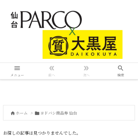




メニュー
前へ
次へ
検索
ホーム
>
ヨドバシ商品券 仙台


お探しの記事は見つかりませんでした。