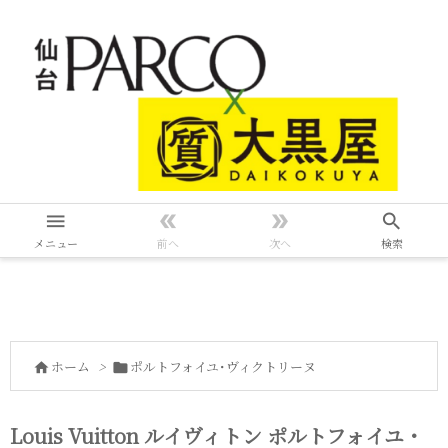




メニュー
前へ
次へ
検索
ホーム
>
ポルトフォイユ･ヴィクトリーヌ


Louis Vuitton ルイヴィトン ポルトフォイユ・