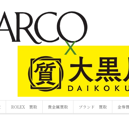
取
ROLEX 買取
貴金属買取
ブランド 買取
金券