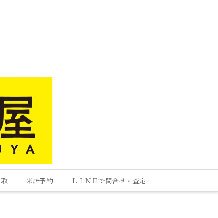
買取
来店予約
ＬＩＮＥで問合せ・査定