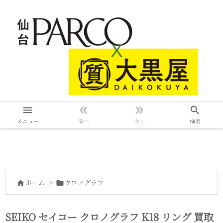




メニュー
前へ
次へ
検索
ホーム
>
クロノグラフ


SEIKO セイコー クロノグラフ K18 リング 買取