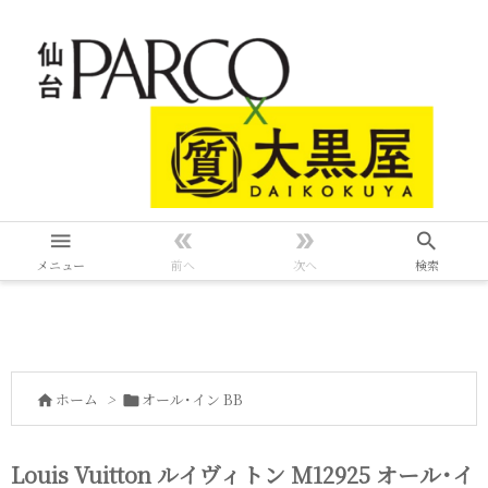




メニュー
前へ
次へ
検索
ホーム
>
オール･イン BB


Louis Vuitton ルイヴィトン M12925 オール･イ