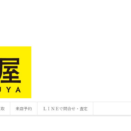
買取
来店予約
ＬＩＮＥで問合せ・査定