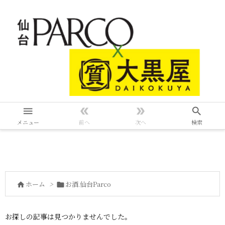




メニュー
前へ
次へ
検索
ホーム
>
お酒.仙台Parco


お探しの記事は見つかりませんでした。