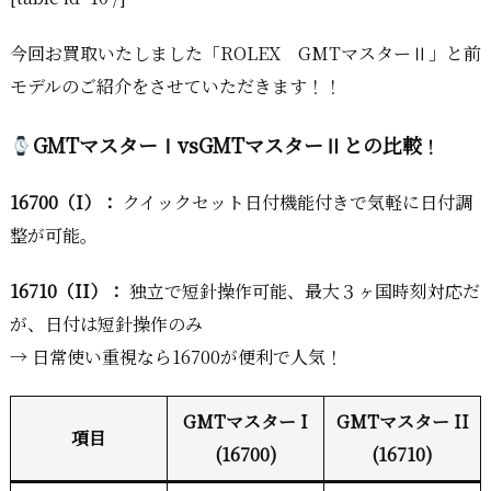
今回お買取いたしました「ROLEX GMTマスターⅡ」と前
モデルのご紹介をさせていただきます！！
GMTマスターⅠvsGMTマスターⅡとの比較
！
16700（I）：
クイックセット日付機能付きで気軽に日付調
整が可能。
16710（II）：
独立で短針操作可能、最大３ヶ国時刻対応だ
が、日付は短針操作のみ
→ 日常使い重視なら16700が便利で人気！
GMTマスター I
GMTマスター II
項目
(16700)
(16710)