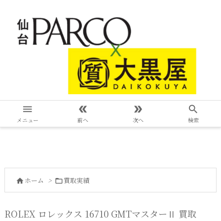




メニュー
前へ
次へ
検索
ホーム
>
買取実績


ROLEX ロレックス 16710 GMTマスターⅡ 買取