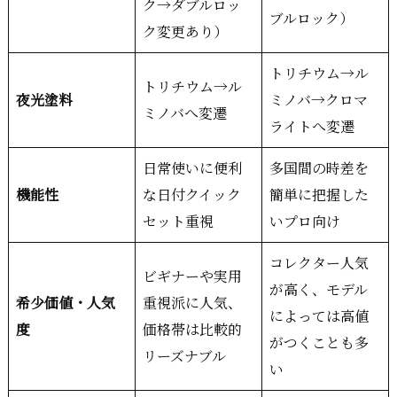
ク→ダブルロッ
ブルロック）
ク変更あり）
トリチウム→ル
トリチウム→ル
夜光塗料
ミノバ→クロマ
ミノバへ変遷
ライトへ変遷
日常使いに便利
多国間の時差を
機能性
な日付クイック
簡単に把握した
セット重視
いプロ向け
コレクター人気
ビギナーや実用
が高く、モデル
希少価値・人気
重視派に人気、
によっては高値
度
価格帯は比較的
がつくことも多
リーズナブル
い