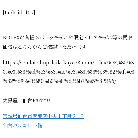
[table id=10 /]
ROLEXの各種スポーツモデルや限定・レアモデル等の買取
価格はこちらからご確認いただけます
https://sendai.shop.daikokuya78.com/rolex%e3%80%8
0%e3%83%ad%e3%83%ac%e3%83%83%e3%82%af%e3
%82%b9%e3%80%80%e8%b2%b7%e5%8f%96/
大黒屋 仙台Parco店
宮城県仙台市青葉区中央１丁目２−３
仙台パルコ1 7階