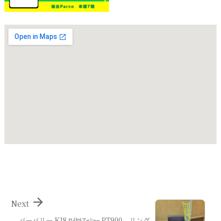

Next
バーバリー K18 ﾛｲﾔﾙｱｯｼｬｰ PT900 リング