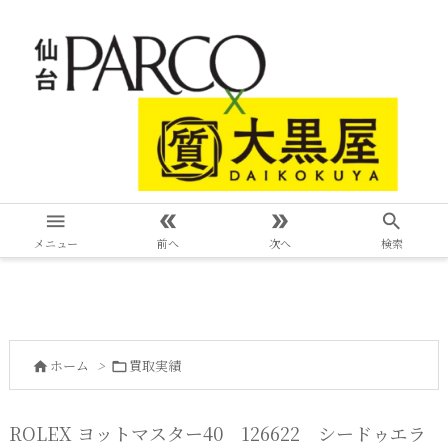




メニュー
前へ
次へ
検索
ホーム
>
買取実績


ROLEX ヨットマスター40 126622 シードゥエラ