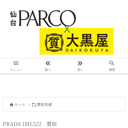




メニュー
前へ
次へ
検索
ホーム
>
買取実績


PRADA 1ML522 買取