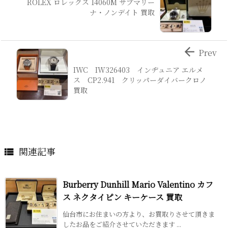
ROLEX ロレックス 14060M サブマリー
ナ・ノンデイト 買取

Prev
IWC IW326403 インヂュニア エルメ
ス CP2.941 クリッパーダイバークロノ
買取
関連記事

Burberry Dunhill Mario Valentino カフ
ス ネクタイピン キーケース 買取
仙台市にお住まいの方より、お買取りさせて頂きま
したお品をご紹介させていただきます ...