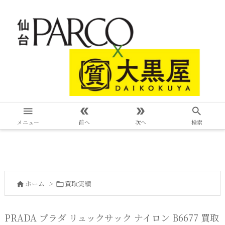




メニュー
前へ
次へ
検索
ホーム
>
買取実績


PRADA プラダ リュックサック ナイロン B6677 買取