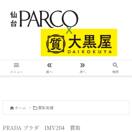




メニュー
前へ
次へ
検索
ホーム
>
買取実績


PRADA プラダ 1MV204 買取