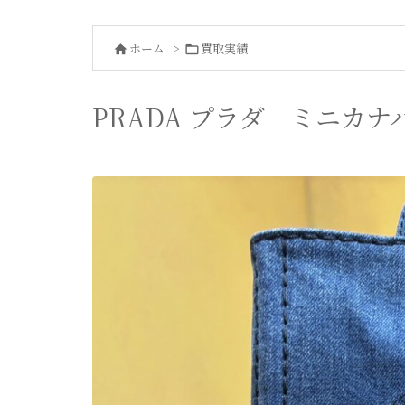
ホーム
>
買取実績


PRADA プラダ ミニカナパ