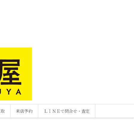
買取
来店予約
ＬＩＮＥで問合せ・査定