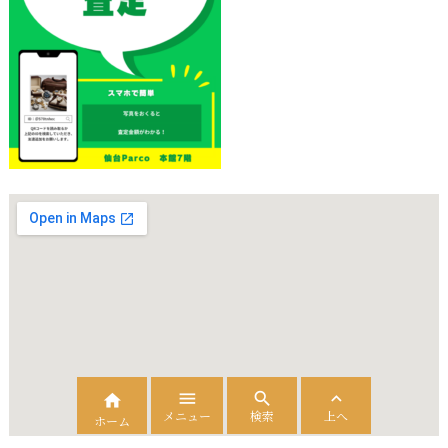




メニュー
検索
上へ
ホーム