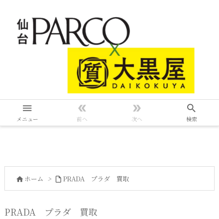




メニュー
前へ
次へ
検索
ホーム
>
PRADA プラダ 買取


PRADA プラダ 買取