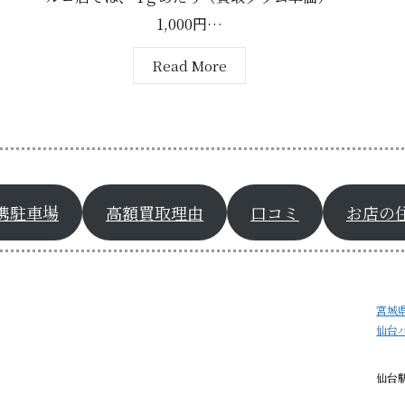
1,000円…
Read More
携駐車場
高額買取理由
口コミ
お店の
宮城
仙台
仙台