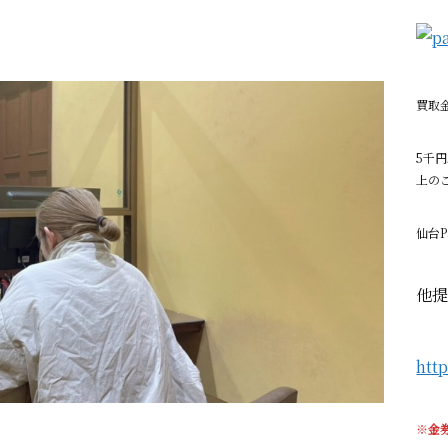
買取
5千円
上の
仙台
他
http
※
金