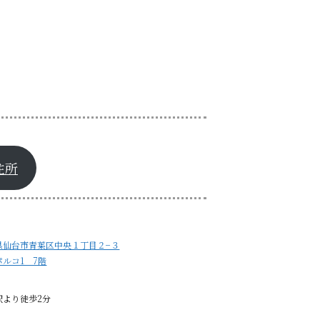
住所
県仙台市青葉区中央１丁目２−３
パルコ1 7階
駅より徒歩2分