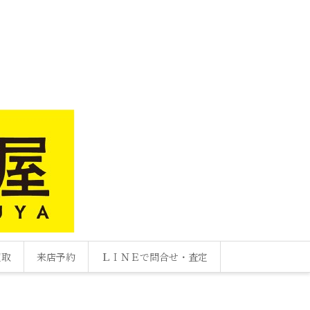
買取
来店予約
ＬＩＮＥで問合せ・査定