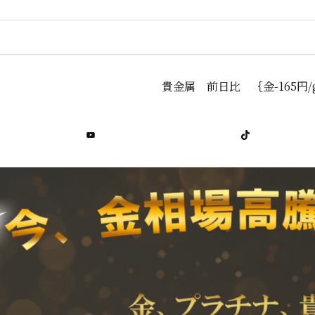
貴金属 前日比 ｛金-165円/g プラチナ-14
YouTube
TikTok