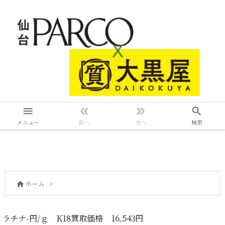




メニュー
前へ
次へ
検索
ホーム
>

18買取価格 16,543円