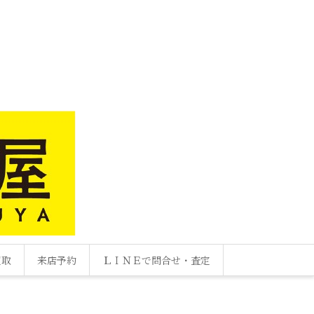
買取
来店予約
ＬＩＮＥで問合せ・査定