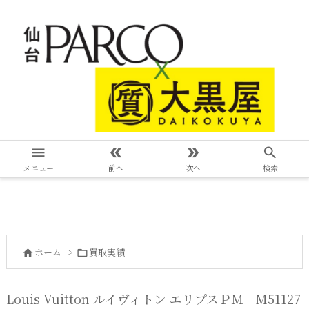




メニュー
前へ
次へ
検索
ホーム
>
買取実績


Louis Vuitton ルイヴィトン エリプスＰＭ M51127