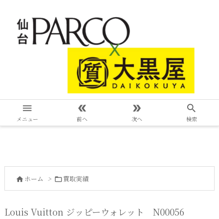




メニュー
前へ
次へ
検索
ホーム
>
買取実績


Louis Vuitton ジッピーウォレット N00056