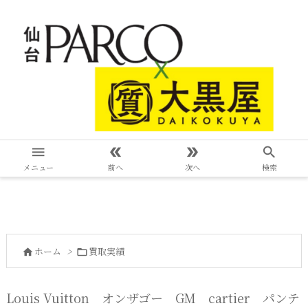




メニュー
前へ
次へ
検索
ホーム
>
買取実績


Louis Vuitton オンザゴー GM cartier パンテ