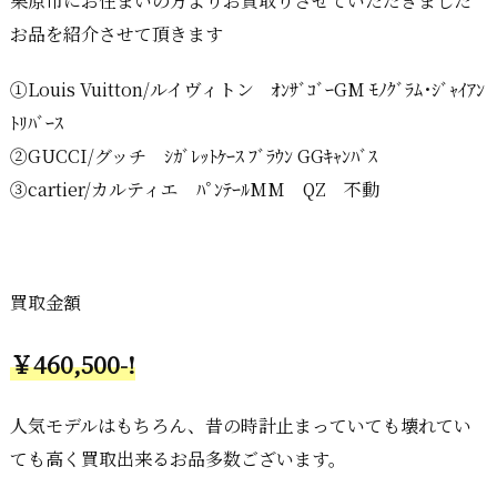
栗原市にお住まいの方よりお買取りさせていただきました
お品を紹介させて頂きます
①Louis Vuitton/ルイヴィトン ｵﾝｻﾞｺﾞｰGM ﾓﾉｸﾞﾗﾑ･ｼﾞｬｲｱﾝ
ﾄﾘﾊﾞｰｽ
②GUCCI/グッチ ｼｶﾞﾚｯﾄｹｰｽ ﾌﾞﾗｳﾝ GGｷｬﾝﾊﾞｽ
③cartier/カルティエ ﾊﾟﾝﾃｰﾙMM QZ 不動
買取金額
￥460,500-!
人気モデルはもちろん、昔の時計止まっていても壊れてい
ても高く買取出来るお品多数ございます。