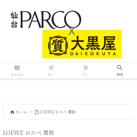




メニュー
前へ
次へ
検索
ホーム
>
LOEWE ロエベ 買取


LOEWE ロエベ 買取