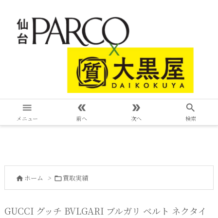




メニュー
前へ
次へ
検索
ホーム
>
買取実績


GUCCI グッチ BVLGARI ブルガリ ベルト ネクタイ