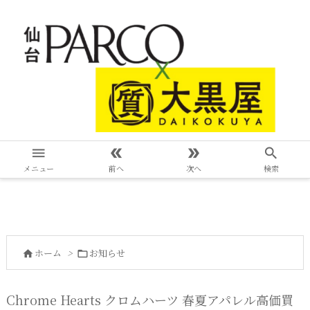




メニュー
前へ
次へ
検索
ホーム
>
お知らせ


Chrome Hearts クロムハーツ 春夏アパレル高価買