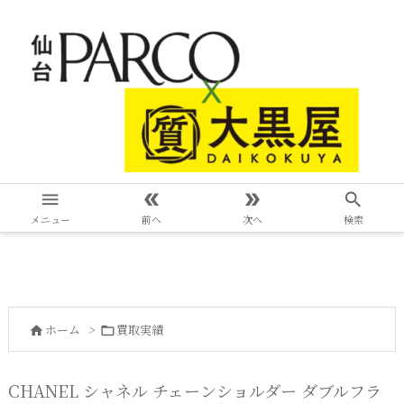




メニュー
前へ
次へ
検索
ホーム
>
買取実績


CHANEL シャネル チェーンショルダー ダブルフラ