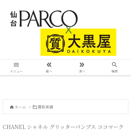




メニュー
前へ
次へ
検索
ホーム
>
買取実績


CHANEL シャネル グリッターパンプス ココマーク