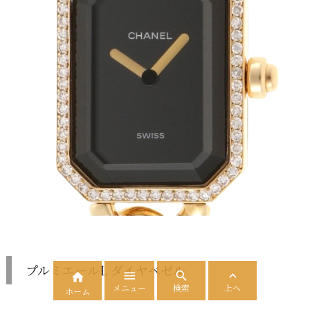
プルミエールL ダイヤベゼル




メニュー
検索
上へ
ホーム