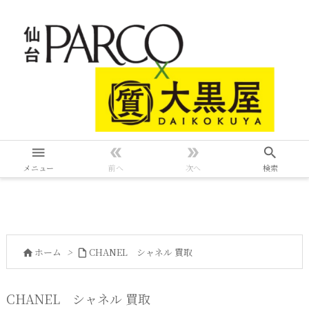




メニュー
前へ
次へ
検索
ホーム
>
CHANEL シャネル 買取


CHANEL シャネル 買取