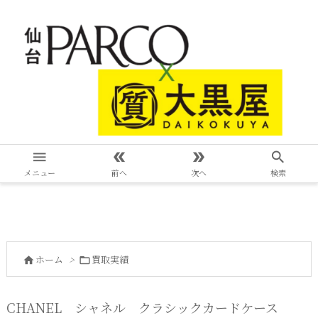




メニュー
前へ
次へ
検索
ホーム
>
買取実績


CHANEL シャネル クラシックカードケース