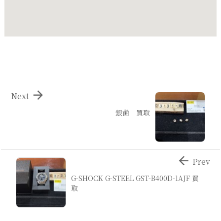

Next
銀歯 買取

Prev
G-SHOCK G-STEEL GST-B400D-1AJF 買
取