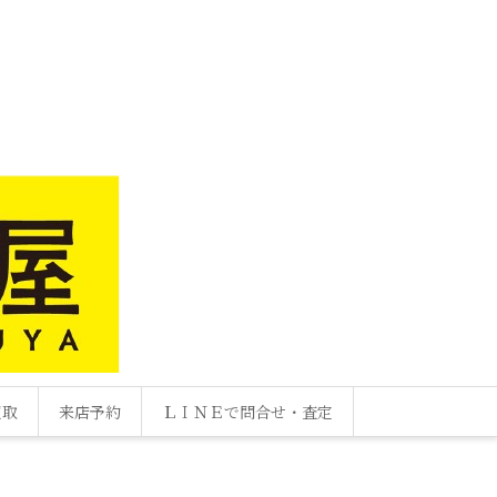
買取
来店予約
ＬＩＮＥで問合せ・査定