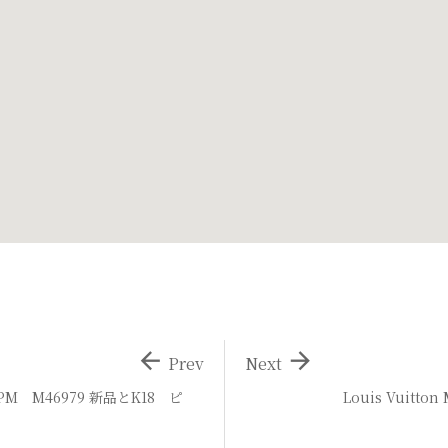


Prev
Next
ルPM M46979 新品とK18 ピ
Louis Vuitton