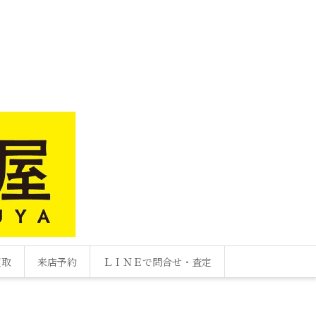
買取
来店予約
ＬＩＮＥで問合せ・査定