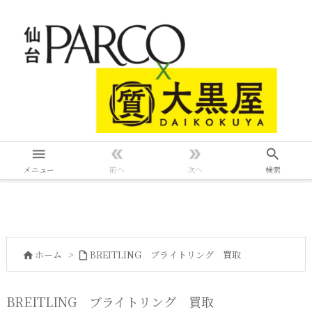




メニュー
前へ
次へ
検索
ホーム
>
BREITLING ブライトリング 買取


BREITLING ブライトリング 買取